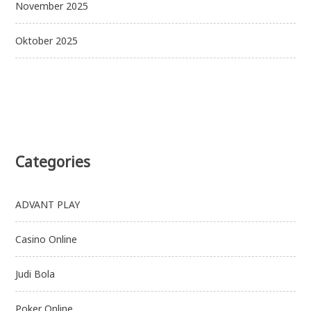
November 2025
Oktober 2025
Categories
ADVANT PLAY
Casino Online
Judi Bola
Poker Online