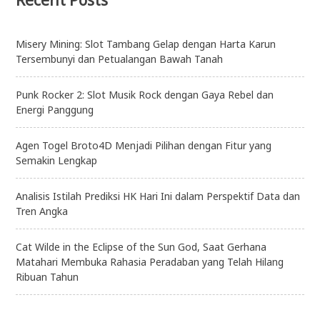
Recent Posts
Misery Mining: Slot Tambang Gelap dengan Harta Karun
Tersembunyi dan Petualangan Bawah Tanah
Punk Rocker 2: Slot Musik Rock dengan Gaya Rebel dan
Energi Panggung
Agen Togel Broto4D Menjadi Pilihan dengan Fitur yang
Semakin Lengkap
Analisis Istilah Prediksi HK Hari Ini dalam Perspektif Data dan
Tren Angka
Cat Wilde in the Eclipse of the Sun God, Saat Gerhana
Matahari Membuka Rahasia Peradaban yang Telah Hilang
Ribuan Tahun