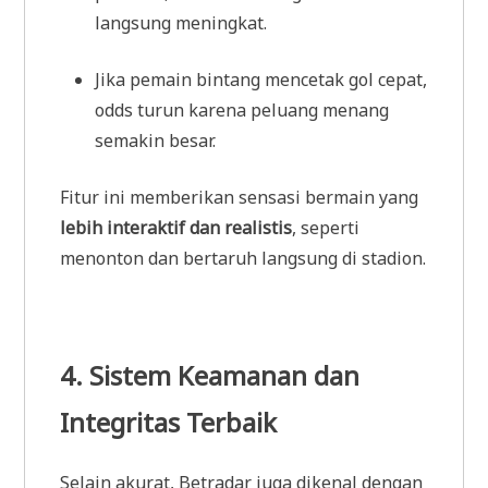
langsung meningkat.
Jika pemain bintang mencetak gol cepat,
odds turun karena peluang menang
semakin besar.
Fitur ini memberikan sensasi bermain yang
lebih interaktif dan realistis
, seperti
menonton dan bertaruh langsung di stadion.
4. Sistem Keamanan dan
Integritas Terbaik
Selain akurat, Betradar juga dikenal dengan