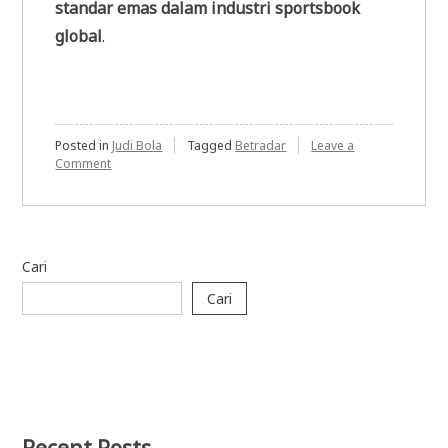
standar emas dalam industri sportsbook
global
.
Posted in
Judi Bola
Tagged
Betradar
Leave a
on
Comment
Keunggulan
Teknologi
Odds
Betradar
untuk
Cari
Pecinta
Taruhan
Cari
Olahraga