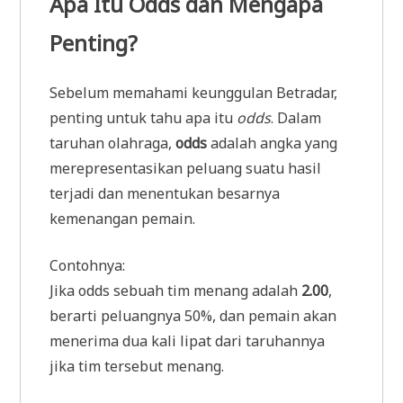
Apa Itu Odds dan Mengapa
Penting?
Sebelum memahami keunggulan Betradar,
penting untuk tahu apa itu
odds
. Dalam
taruhan olahraga,
odds
adalah angka yang
merepresentasikan peluang suatu hasil
terjadi dan menentukan besarnya
kemenangan pemain.
Contohnya:
Jika odds sebuah tim menang adalah
2.00
,
berarti peluangnya 50%, dan pemain akan
menerima dua kali lipat dari taruhannya
jika tim tersebut menang.