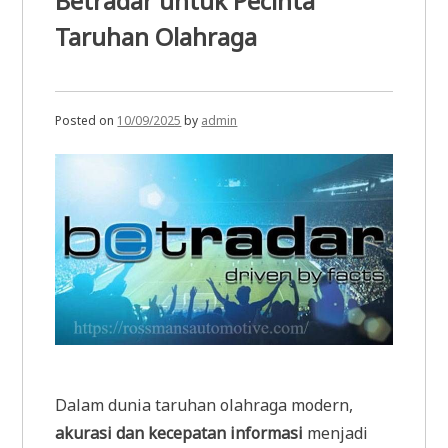
Betradar untuk Pecinta
Taruhan Olahraga
Posted on
10/09/2025
by
admin
Dalam dunia taruhan olahraga modern,
akurasi dan kecepatan informasi
menjadi