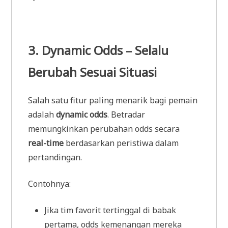
3. Dynamic Odds – Selalu
Berubah Sesuai Situasi
Salah satu fitur paling menarik bagi pemain
adalah
dynamic odds
. Betradar
memungkinkan perubahan odds secara
real-time
berdasarkan peristiwa dalam
pertandingan.
Contohnya:
Jika tim favorit tertinggal di babak
pertama, odds kemenangan mereka