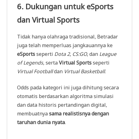
6. Dukungan untuk eSports
dan Virtual Sports
Tidak hanya olahraga tradisional, Betradar
juga telah memperluas jangkauannya ke
eSports
seperti
Dota 2
,
CS:GO
, dan
League
of Legends
, serta
Virtual Sports
seperti
Virtual Football
dan
Virtual Basketball
.
Odds pada kategori ini juga dihitung secara
otomatis berdasarkan algoritma simulasi
dan data historis pertandingan digital,
membuatnya
sama realistisnya dengan
taruhan dunia nyata
.