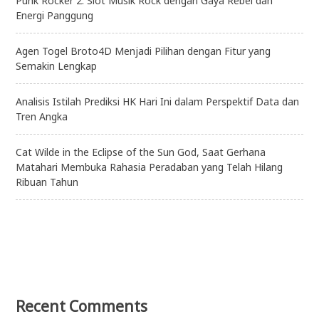
Punk Rocker 2: Slot Musik Rock dengan Gaya Rebel dan
Energi Panggung
Agen Togel Broto4D Menjadi Pilihan dengan Fitur yang
Semakin Lengkap
Analisis Istilah Prediksi HK Hari Ini dalam Perspektif Data dan
Tren Angka
Cat Wilde in the Eclipse of the Sun God, Saat Gerhana
Matahari Membuka Rahasia Peradaban yang Telah Hilang
Ribuan Tahun
Recent Comments