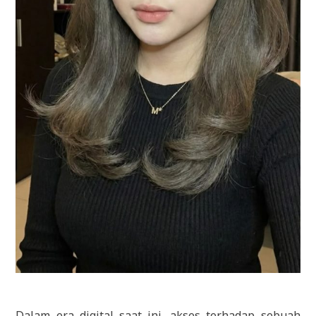
Dalam era digital saat ini, akses terhadap sebuah