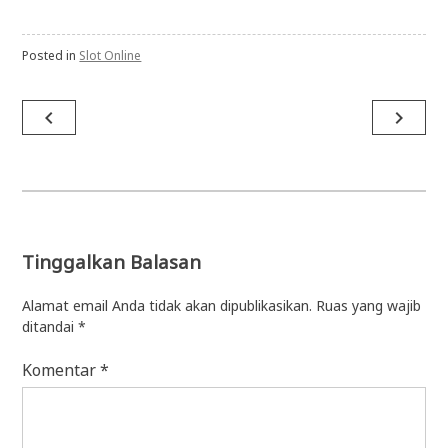
Posted in
Slot Online
Navigasi
navigate_before
navigate_next
pos
Tinggalkan Balasan
Alamat email Anda tidak akan dipublikasikan.
Ruas yang wajib
ditandai
*
Komentar
*