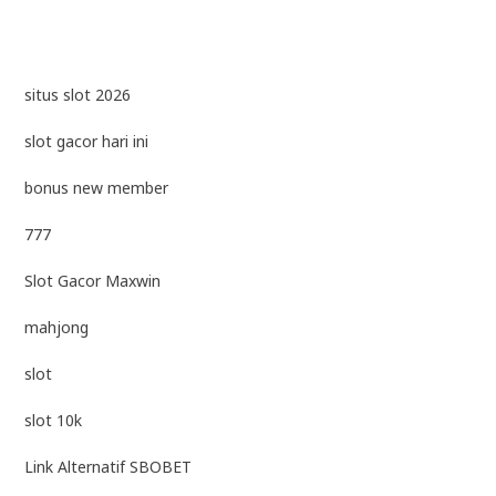
situs slot 2026
slot gacor hari ini
bonus new member
777
Slot Gacor Maxwin
mahjong
slot
slot 10k
Link Alternatif SBOBET