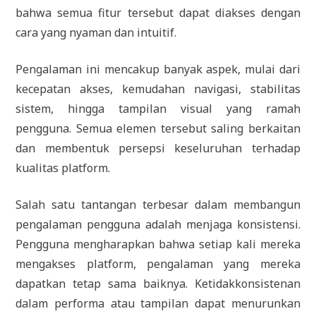
bahwa semua fitur tersebut dapat diakses dengan
cara yang nyaman dan intuitif.
Pengalaman ini mencakup banyak aspek, mulai dari
kecepatan akses, kemudahan navigasi, stabilitas
sistem, hingga tampilan visual yang ramah
pengguna. Semua elemen tersebut saling berkaitan
dan membentuk persepsi keseluruhan terhadap
kualitas platform.
Salah satu tantangan terbesar dalam membangun
pengalaman pengguna adalah menjaga konsistensi.
Pengguna mengharapkan bahwa setiap kali mereka
mengakses platform, pengalaman yang mereka
dapatkan tetap sama baiknya. Ketidakkonsistenan
dalam performa atau tampilan dapat menurunkan