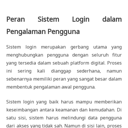
Peran Sistem Login dalam
Pengalaman Pengguna
Sistem login merupakan gerbang utama yang
menghubungkan pengguna dengan seluruh fitur
yang tersedia dalam sebuah platform digital. Proses
ini sering kali dianggap sederhana, namun
sebenarnya memiliki peran yang sangat besar dalam
membentuk pengalaman awal pengguna.
Sistem login yang baik harus mampu memberikan
keseimbangan antara keamanan dan kemudahan. Di
satu sisi, sistem harus melindungi data pengguna
dari akses yang tidak sah. Namun di sisi lain, proses