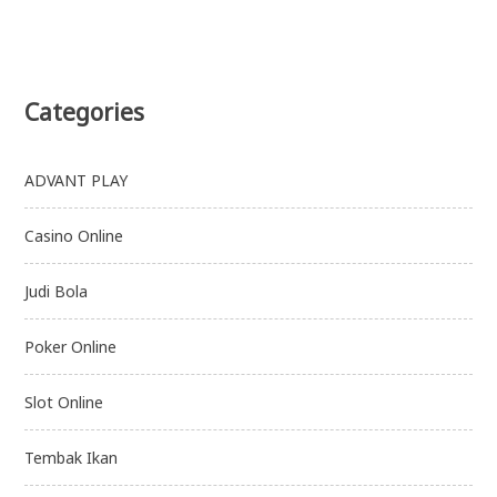
Categories
ADVANT PLAY
Casino Online
Judi Bola
Poker Online
Slot Online
Tembak Ikan