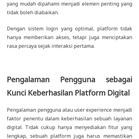
yang mudah dipahami menjadi elemen penting yang
tidak boleh diabaikan.
Dengan sistem login yang optimal, platform tidak
hanya memberikan akses, tetapi juga menciptakan
rasa percaya sejak interaksi pertama.
Pengalaman Pengguna sebagai
Kunci Keberhasilan Platform Digital
Pengalaman pengguna atau user experience menjadi
faktor penentu dalam keberhasilan sebuah layanan
digital. Tidak cukup hanya menyediakan fitur yang
lengkap, sebuah platform juga harus memastikan