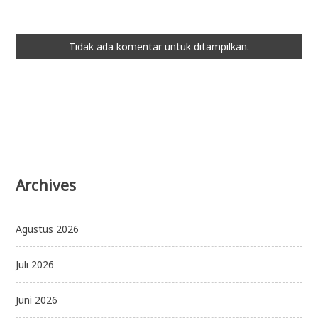
Tidak ada komentar untuk ditampilkan.
Archives
Agustus 2026
Juli 2026
Juni 2026