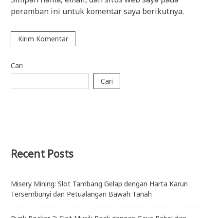
peramban ini untuk komentar saya berikutnya.
Cari
Cari
Recent Posts
Misery Mining: Slot Tambang Gelap dengan Harta Karun
Tersembunyi dan Petualangan Bawah Tanah