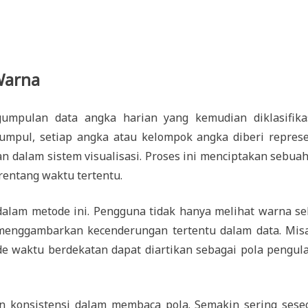
 Warna
umpulan data angka harian yang kemudian diklasifika
rkumpul, setiap angka atau kelompok angka diberi represe
n dalam sistem visualisasi. Proses ini menciptakan sebua
rentang waktu tertentu.
dalam metode ini. Pengguna tidak hanya melihat warna se
g menggambarkan kecenderungan tertentu dalam data. Misa
de waktu berdekatan dapat diartikan sebagai pola pengul
an konsistensi dalam membaca pola. Semakin sering sese