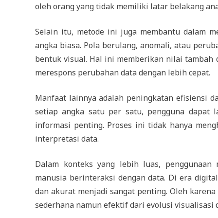
oleh orang yang tidak memiliki latar belakang an
Selain itu, metode ini juga membantu dalam me
angka biasa. Pola berulang, anomali, atau peruba
bentuk visual. Hal ini memberikan nilai tamba
merespons perubahan data dengan lebih cepat.
Manfaat lainnya adalah peningkatan efisiensi 
setiap angka satu per satu, pengguna dapat 
informasi penting. Proses ini tidak hanya men
interpretasi data.
Dalam konteks yang lebih luas, penggunaan 
manusia berinteraksi dengan data. Di era digit
dan akurat menjadi sangat penting. Oleh karena 
sederhana namun efektif dari evolusi visualisasi