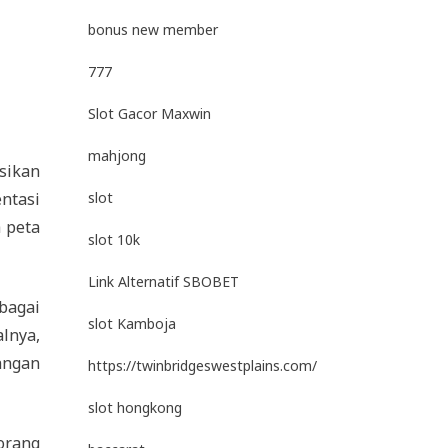
bonus new member
777
Slot Gacor Maxwin
mahjong
sikan
ntasi
slot
h peta
slot 10k
Link Alternatif SBOBET
bagai
slot Kamboja
lnya,
angan
https://twinbridgeswestplains.com/
slot hongkong
orang