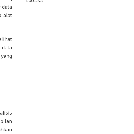
baccarat
 data
 alat
lihat
 data
 yang
lisis
bilan
ahkan