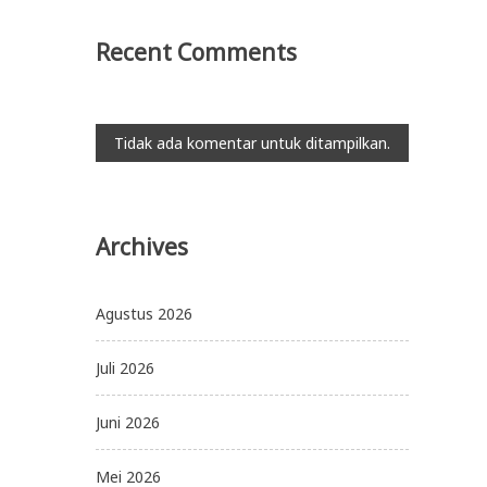
Recent Comments
Tidak ada komentar untuk ditampilkan.
Archives
Agustus 2026
Juli 2026
Juni 2026
Mei 2026