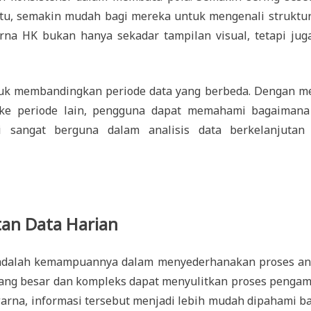
u, semakin mudah bagi mereka untuk mengenali struktur
rna HK bukan hanya sekadar tampilan visual, tetapi juga
ntuk membandingkan periode data yang berbeda. Dengan me
 ke periode lain, pengguna dapat memahami bagaimana
i sangat berguna dalam analisis data berkelanjutan
tan Data Harian
 adalah kemampuannya dalam menyederhanakan proses ana
yang besar dan kompleks dapat menyulitkan proses pengam
warna, informasi tersebut menjadi lebih mudah dipahami b